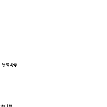
、研磨均勻
式咖啡機