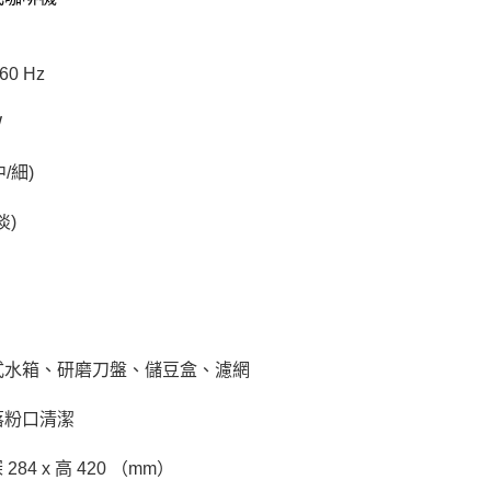
 60 Hz
W
中/細)
淡)
式水箱、研磨刀盤、儲豆盒、濾網
落粉口清潔
深 284 x 高 420 （mm）