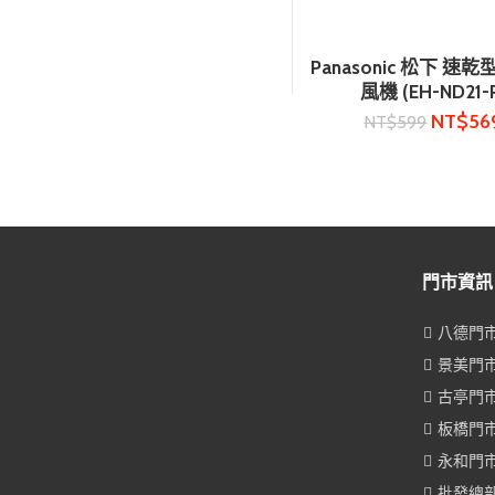
Panasonic 松下 速
加入購物車
風機 (EH-ND21-
NT$
56
NT$
599
門市資訊
八德門市 0
景美門市 0
古亭門市 0
板橋門市 0
永和門市 0
批發總部 0