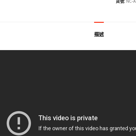
貨號:
NC-A
描述