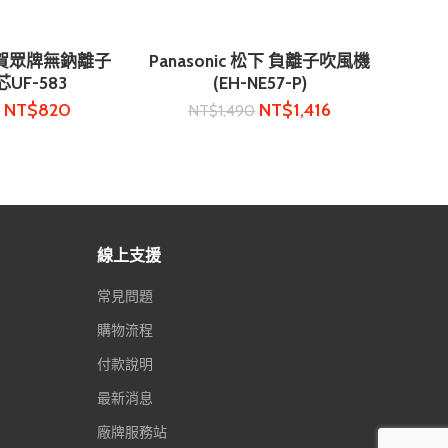
賀眾牌無鈉離子
Panasonic 松下 負離子吹風機
購物車
加入購物車
UF-583
(EH-NE57-P)
NT$
820
NT$
1,416
0
NT$
1,490
線上支援
常見問題
購物流程
付款說明
最新消息
廠牌服務站