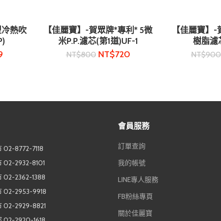
乾型冷熱吹
【佳麗寶】-賀眾牌*專利* 5微
【佳麗寶】-
加入購物車
加入
P)
米P.P.濾芯(第1道)UF-1
樹脂濾芯
9
NT$
720
NT$
800
NT$
90
會員服務
訂單查詢
2-8772-7118
2-2932-8101
我的帳號
2-2362-1388
LINE專人服務
2-2953-9918
FB粉絲專頁
2-2929-8821
關於佳麗寶
2-2920-1618