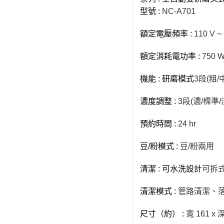
型號 :
NC-A701
額定電壓頻率 :
110 V ~
額定消耗電功率 :
750 
機能 : 研磨模式
3段(粗/
濃度調整 :
3段(濃/標準/
預約時間 :
24 hr
豆/粉模式 :
豆/粉兩用
清潔 : 可水洗設計
可拆
清潔模式 :
管路清潔、
尺寸（約） :
寬 161 x 