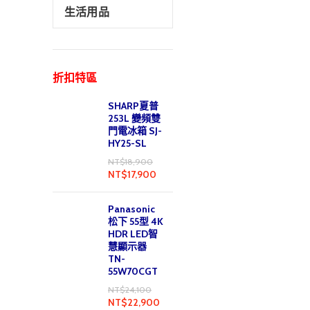
生活用品
折扣特區
SHARP夏普
253L 變頻雙
門電冰箱 SJ-
HY25-SL
NT$
18,900
NT$
17,900
Panasonic
松下 55型 4K
HDR LED智
慧顯示器
TN-
55W70CGT
NT$
24,100
NT$
22,900