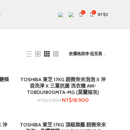
0
0
站
NT$
0
 變頻
TOSHIBA 東芝 17KG 超微奈米泡泡 X 沖
加入購物車
浪洗淨 X 三重抗菌 洗衣機 AW-
T08DU1800MTA-MG (莫蘭迪灰)
NT$
18,900
NT$
22,900
X 沖
TOSHIBA 東芝 17KG 頂級旗艦 超微奈米
加入購物車