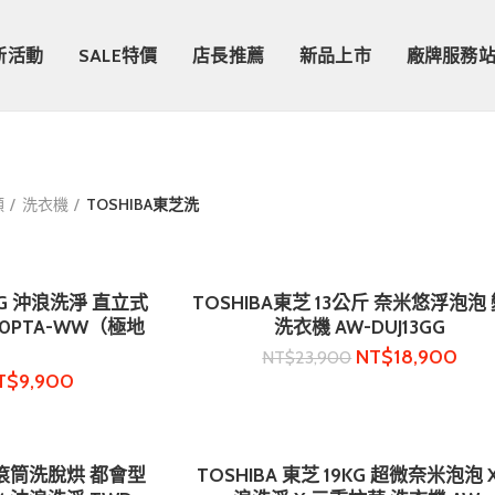
新活動
SALE特價
店長推薦
新品上市
廠牌服務
類
洗衣機
TOSHIBA東芝洗
5KG 沖浪洗淨 直立式
TOSHIBA東芝 13公斤 奈米悠浮泡泡
物車
加入購物車
50PTA-WW（極地
洗衣機 AW-DUJ13GG
）
NT$
18,900
NT$
23,900
T$
9,900
G 滾筒洗脫烘 都會型
TOSHIBA 東芝 19KG 超微奈米泡泡 
物車
加入購物車