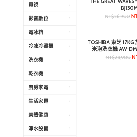
THE GREAT WAVE
電視
BJ130
N
NT$
26,900
影音數位
電冰箱
TOSHIBA 東芝 17
加入購
冷凍冷藏櫃
米泡洗衣機 AW-DMUH
N
NT$
28,900
洗衣機
乾衣機
廚房家電
生活家電
美體健康
淨水設備