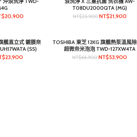
S™ 沖浪洗淨 TWD-
浪洗淨 X 三重抗菌 洗衣機 AW-
M4G
T08DU2000QTA (MG)
T$
20,900
NT$
21,900
NT$
25,900
KG 旗艦直立式 鍍膜奈
TOSHIBA 東芝 12KG 旗艦熱泵溫風除
物車
加入購物車
17WATA (SS)
超微奈米泡泡 TWD-127XW4TA
T$
23,900
NT$
53,900
NT$
66,900