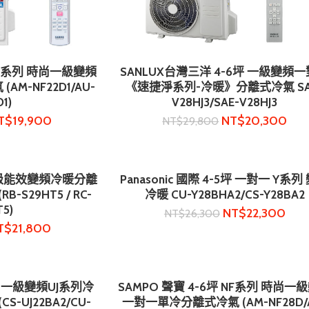
 NF系列 時尚一級變頻
SANLUX台灣三洋 4-6坪 一級變頻
物車
加入購物車
M-NF22D1/AU-
《速捷淨系列-冷暖》分離式冷氣 SA
1)
V28HJ3/SAE-V28HJ3
T$
19,900
NT$
20,300
NT$
29,800
 一級能效變頻冷暖分離
Panasonic 國際 4-5坪 一對一 Y系列
物車
加入購物車
-S29HT5 / RC-
冷暖 CU-Y28BHA2/CS-Y28BA2
T5)
NT$
22,300
NT$
26,300
T$
21,800
-3坪 一級變頻UJ系列冷
SAMPO 聲寶 4-6坪 NF系列 時尚一
物車
加入購物車
-UJ22BA2/CU-
一對一單冷分離式冷氣 (AM-NF28D/