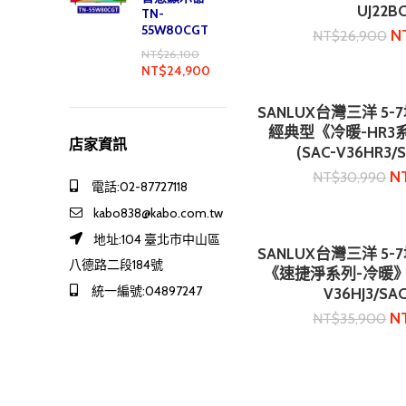
UJ22BC
TN-
55W80CGT
N
NT$
26,900
NT$
26,100
NT$
24,900
SANLUX台灣三洋 5
加入購
經典型《冷暖-HR
店家資訊
(SAC-V36HR3/
N
NT$
30,990
電話:02-87727118
kabo838@kabo.com.tw
地址:104 臺北市中山區
SANLUX台灣三洋 5
加入購
八德路二段184號
《速捷淨系列-冷暖》
統一編號:04897247
V36HJ3/SAC
N
NT$
35,900