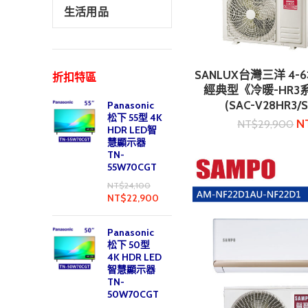
生活用品
SANLUX台灣三洋 4
加入購
折扣特區
經典型《冷暖-HR
(SAC-V28HR3/
Panasonic
松下 55型 4K
N
NT$
29,900
HDR LED智
慧顯示器
TN-
55W70CGT
NT$
24,100
NT$
22,900
Panasonic
松下 50型
4K HDR LED
智慧顯示器
TN-
50W70CGT