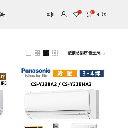
0
0
務站
NT$
0