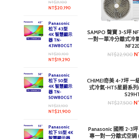
NT$
21,100
NT$
20,190
Panasonic
松下 43型
SAMPO 聲寶 3-5坪
加入購
4K 智慧顯示
一對一單冷分離式冷氣 (A
器 TN-
43W80CGT
NF22D
N
NT$
22,900
NT$
20,100
NT$
19,290
Panasonic
CHIMEI奇美 4-7坪
松下 50型
加入購
4K 智慧顯示
式冷氣-HT5星爵系列(RB
器 TN-
S29H
50W80CGT
N
NT$
27,500
NT$
23,100
NT$
21,900
Panasonic
Panasonic 國際 2
加入購
松下 55型 4K
專一對一分離式空調 (CS
智慧顯示器