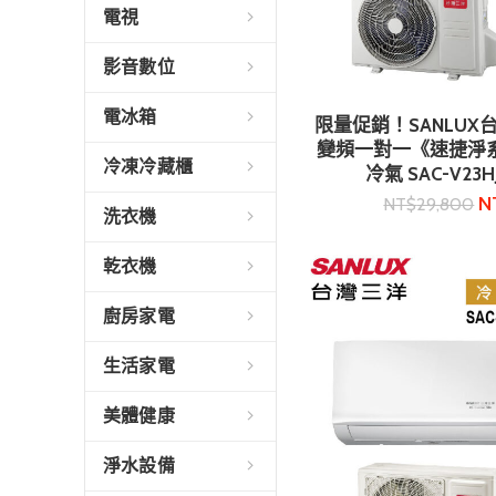
電視
影音數位
電冰箱
限量促銷！SANLUX台
加入購
變頻一對一《速捷淨
冷凍冷藏櫃
冷氣 SAC-V23HJ
N
NT$
29,800
洗衣機
乾衣機
廚房家電
生活家電
美體健康
淨水設備