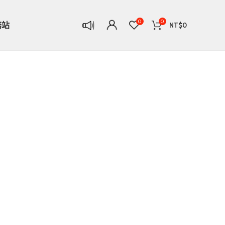
0
0
務站
NT$
0