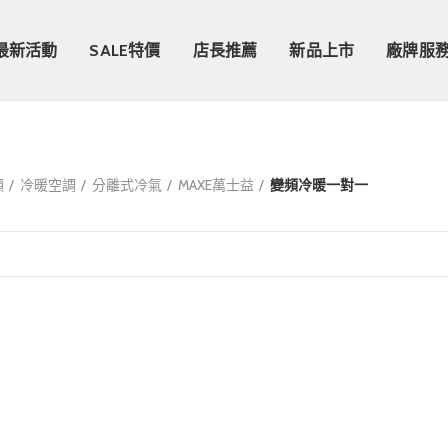
最新活動
SALE特價
店長推薦
新品上市
廠牌服
類
冷暖空調
分離式冷氣
MAXE萬士益
變頻冷暖一對一