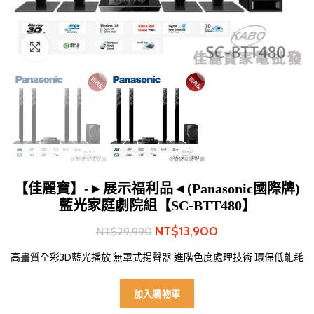
Click to enlarge
【佳麗寶】-►展示福利品◄(Panasonic國際牌)
藍光家庭劇院組【SC-BTT480】
NT$
13,900
NT$
29,990
高畫質全彩3D藍光播放 無罩式揚聲器 進階色度處理技術 環保低能耗
加入購物車