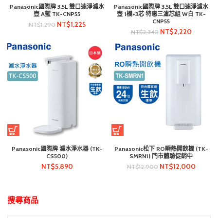
Panasonic國際牌 3.5L 雙口速淨濾水
Panasonic國際牌 3.5L 雙口速淨濾水
壺 A藍 TK-CNP55
壺 1機+3芯 特惠三濾芯組 W白 TK-
CNP55
NT$
1,225
NT$
1,290
NT$
2,220
NT$
2,340
Panasonic國際牌 濾水淨水器 (TK-
Panasonic松下 RO瞬熱開飲機 (TK-
CS500)
SMRN1) 門市體驗促銷中
NT$
5,890
NT$
12,000
NT$
12,900
搜尋商品