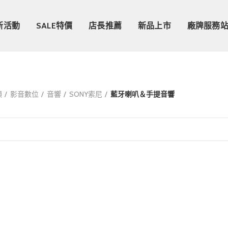
新活動
SALE特價
店長推薦
新品上市
廠牌服務
類
影音數位
音響
SONY索尼
藍牙喇叭＆手提音響