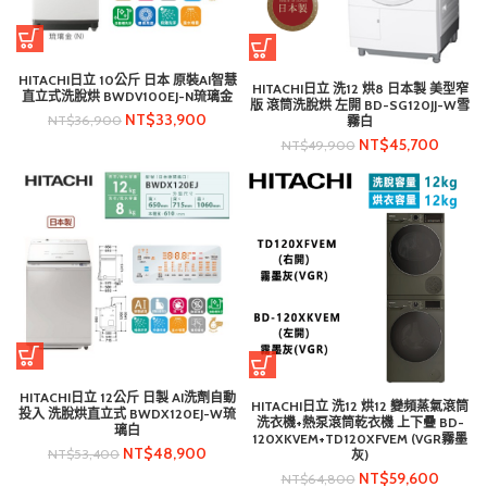
HITACHI日立 10公斤 日本 原裝AI智慧
HITACHI日立 洗12 烘8 日本製 美型窄
直立式洗脫烘 BWDV100EJ-N琉璃金
版 滾筒洗脫烘 左開 BD-SG120JJ-W雪
NT$
33,900
NT$
36,900
霧白
NT$
45,700
NT$
49,900
HITACHI日立 12公斤 日製 AI洗劑自動
HITACHI日立 洗12 烘12 變頻蒸氣滾筒
投入 洗脫烘直立式 BWDX120EJ-W琉
洗衣機+熱泵滾筒乾衣機 上下疊 BD-
璃白
120XKVEM+TD120XFVEM (VGR霧墨
NT$
48,900
NT$
53,400
灰)
NT$
59,600
NT$
64,800