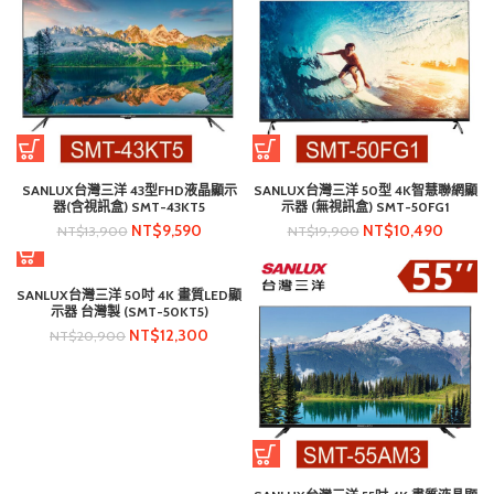
SANLUX台灣三洋 43型FHD液晶顯示
SANLUX台灣三洋 50型 4K智慧聯網顯
器(含視訊盒) SMT-43KT5
示器 (無視訊盒) SMT-50FG1
NT$
9,590
NT$
10,490
NT$
13,900
NT$
19,900
SANLUX台灣三洋 50吋 4K 畫質LED顯
示器 台灣製 (SMT-50KT5)
NT$
12,300
NT$
20,900