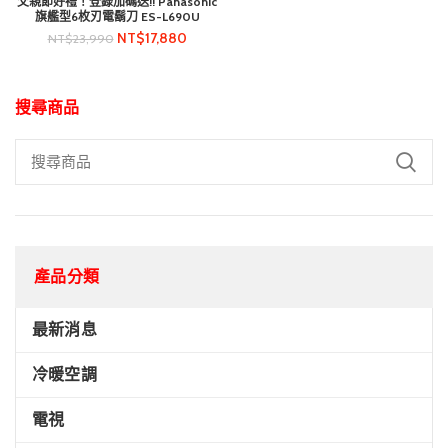
父親節好禮！登錄加碼送!! Panasonic
旗艦型6枚刃電鬍刀 ES-L690U
NT$
17,880
NT$
23,990
搜尋商品
產品分類
最新消息
冷暖空調
電視