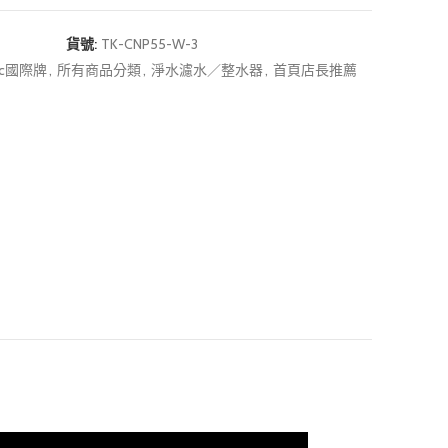
貨號:
TK-CNP55-W-3
nic國際牌
,
所有商品分類
,
淨水濾水／整水器
,
首頁店長推薦