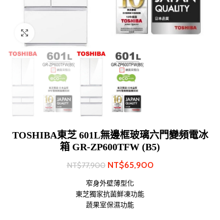
Click to enlarge
TOSHIBA東芝 601L無邊框玻璃六門變頻電冰
箱 GR-ZP600TFW (B5)
NT$
65,900
NT$
77,900
窄身外壁薄型化
東芝獨家抗菌鮮凍功能
蔬果室保濕功能