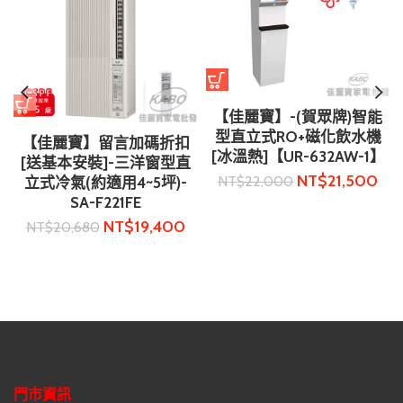
【佳麗寶】-(賀眾牌)智能
型直立式RO+磁化飲水機
【佳麗寶】留言加碼折扣
[冰溫熱]【UR-632AW-1】
[送基本安裝]-三洋窗型直
NT$
21,500
NT$
22,000
立式冷氣(約適用4~5坪)-
SA-F221FE
NT$
19,400
NT$
20,680
門市資訊