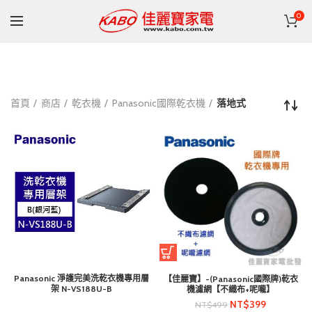
0
首頁
商店
乾衣機
Panasonic國際乾衣機
落地式
Panasonic 淨護完美洗乾衣機專用層
【佳麗寶】-(Panasonic國際牌)乾衣
架 N-VS188U-B
機濾網【不織布+呢嚨】
NT$
399
NT$
499