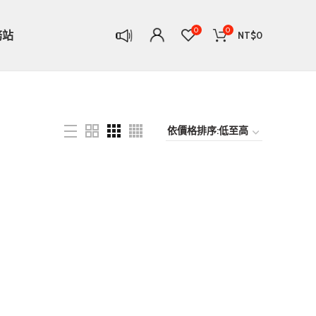
0
0
務站
NT$
0