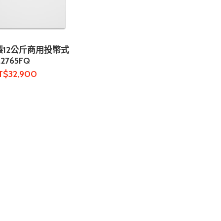
-美製12公斤商用投幣式
物車
2765FQ
T$
32,900