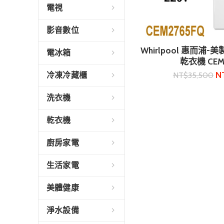
電視
影音數位
Whirlpool 惠而浦
加入購
電冰箱
乾衣機 CEM
N
NT$
35,500
冷凍冷藏櫃
洗衣機
乾衣機
廚房家電
生活家電
美體健康
淨水設備