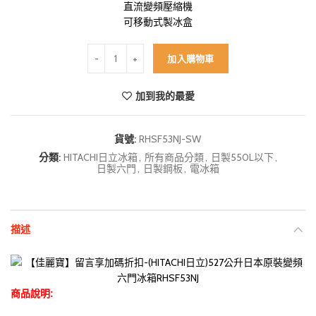
直流變頻壓縮機
可移動式製冰盒
HITACHI 日立 527公升 日本製 原裝變頻六門冰箱 (消光白
加入購物車
加到我的最愛
貨號:
RHSF53NJ-SW
分類:
HITACHI日立冰箱
,
所有商品分類
,
日製550L以下
,
日製六門
,
日製鋼板
,
電冰箱
描述
商品說明: