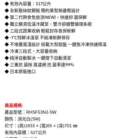
◆ 有效內容量：527公升
◆ 全新髮絲紋鋼板 簡約美型無邊框設計
◆ 第二代熱食免放涼(NEW)，快速抑 菌保鮮
◆ 獨立鎖濕低溫冷藏室，雙冷卻器雙循環系統
◆ 三段式蔬果收納 輕鬆封存長保新鮮
◆ -1℃特鮮冰溫室 不結凍新鮮保存
◆ 不堆疊寬淺設計 搭載大型鋁盤 一鍵急冷凍快速降溫
◆ 冷凍三段式，大容量收納
◆ 純淨自動製冰 一鍵按下自動清潔
◆ 三重抗 菌除 臭濾網 抗 菌率達99%
◆ 日本原裝進口
商品規格:
產品型號：RHSF53NJ-SW
顏色：消光白(SW)
尺寸：(高)1833 × (寬)65 × (深)701 ㎜
有效內容積：527公升