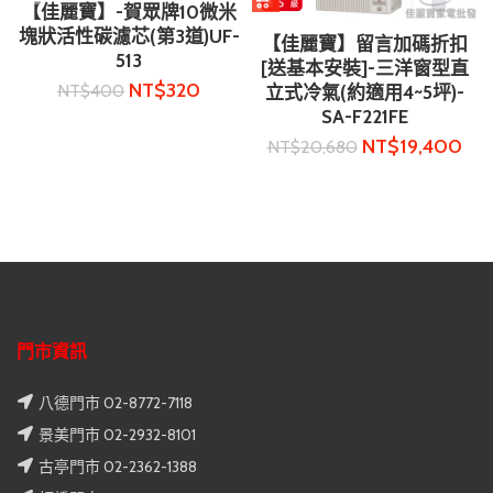
【佳麗寶】-賀眾牌10微米
塊狀活性碳濾芯(第3道)UF-
【佳麗寶】留言加碼折扣
513
[送基本安裝]-三洋窗型直
NT$
320
NT$
400
立式冷氣(約適用4~5坪)-
SA-F221FE
NT$
19,400
NT$
20,680
門市資訊
八德門市 02-8772-7118
景美門市 02-2932-8101
古亭門市 02-2362-1388