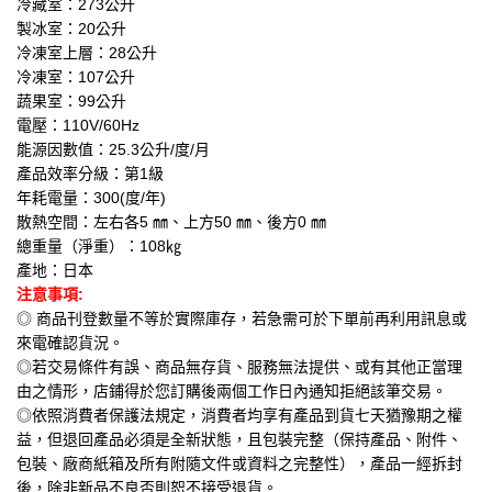
冷藏室：273公升
製冰室：20公升
冷凍室上層：28公升
冷凍室：107公升
蔬果室：99公升
電壓：110V/60Hz
能源因數值：25.3公升/度/月
產品效率分級：第1級
年耗電量：300(度/年)
散熱空間：左右各5 ㎜、上方50 ㎜、後方0 ㎜
總重量（淨重）：108㎏
產地：日本
注意事項:
◎ 商品刊登數量不等於實際庫存，若急需可於下單前再利用訊息或
來電確認貨況。
◎若交易條件有誤、商品無存貨、服務無法提供、或有其他正當理
由之情形，店鋪得於您訂購後兩個工作日內通知拒絕該筆交易。
◎依照消費者保護法規定，消費者均享有產品到貨七天猶豫期之權
益，但退回產品必須是全新狀態，且包裝完整（保持產品、附件、
包裝、廠商紙箱及所有附隨文件或資料之完整性），產品一經拆封
後，除非新品不良否則恕不接受退貨。