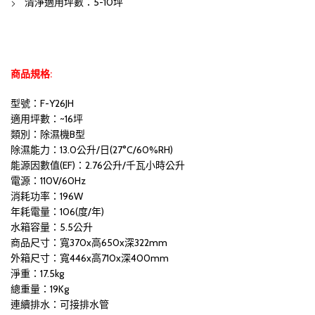
清淨適用坪數：5-10坪
商品規格:
型號：F-Y26JH
適用坪數：~16坪
類別：除濕機B型
除濕能力：13.0公升/日(27°C∕60%RH)
能源因數值(EF)：2.76公升/千瓦小時公升
電源：110V/60Hz
消耗功率：196W
年耗電量：106(度/年)
水箱容量：5.5公升
商品尺寸：寬370x高650x深322mm
外箱尺寸：寬446x高710x深400mm
淨重：17.5kg
總重量：19Kg
連續排水：可接排水管