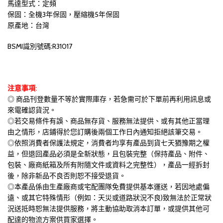
馬達型式：定頻
保固：全機3年保固，壓縮機5年保固
原產地：台灣
BSMI識別號碼:R31017
注意事項:
◎ 商品刊登數量不等於實際庫存，若急需可於下單前再利用訊息或
來電確認貨況。
◎若交易條件有誤、商品無存貨、服務無法提供、或有其他正當理
由之情形，店鋪得於您訂購後兩個工作日內通知拒絕該筆交易。
◎依照消費者保護法規定，消費者均享有產品到貨七天猶豫期之權
益，但退回產品必須是全新狀態，且包裝完整（保持產品、附件、
包裝、廠商紙箱及所有附隨文件或資料之完整性），產品一經拆封
後，除非新品不良否則恕不接受退貨。
◎本產品係由生產廠商或宅配團隊免費提供基本運送，若因地處偏
遠、或其它特殊情形（例如：天災或道路狀況不良)致無法於正常狀
況送抵時恕無法提供服務，將主動協助取消本訂單，或提供其他可
配達的物流方案供買家選擇。