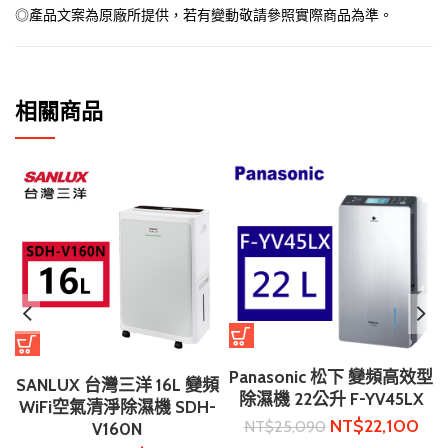
◎產品文案為原廠所提供，若有變動敬請參照實際商品為準。
相關商品
Panasonic 松下 變頻高效型
SANLUX 台灣三洋 16L 變頻
除濕機 22公升 F-YV45LX
WiFi空氣清淨除濕機 SDH-
NT$
22,100
NT$
25,090
V160N