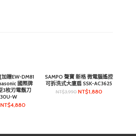
加贈EW-DM81
SAMPO 聲寶 新格 微電腦遙控
購物車
加入購物車
asonic 國際牌
可拆洗式大廈扇 SSK-AC3625
型3枚刃電鬍刀
NT$
1,880
NT$
3,990
330U-W
NT$
4,880