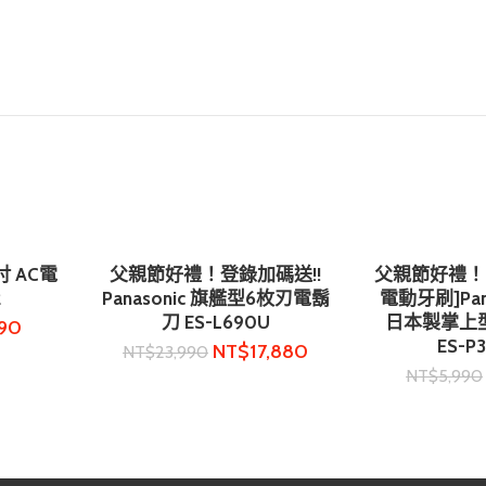
吋 AC電
父親節好禮！登錄加碼送!!
父親節好禮！[
加入購物車
加入
2
Panasonic 旗艦型6枚刃電鬍
電動牙刷]Pan
刀 ES-L690U
日本製掌上
090
ES-P
NT$
17,880
NT$
23,990
NT$
5,990