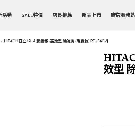
新活動
SALE特價
店長推薦
新品上市
廠牌服務
HITACHI日立 17L AI超變頻-高效型 除濕機 (隱霧鈦) RD-340VJ
HITA
效型 除