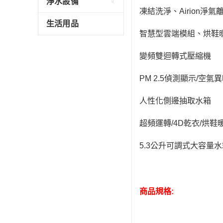
淨水設備
凍結洗淨、Airion淨氣
生活用品
智慧型雲端模組、烘鞋
變頻雙迴轉式壓縮機
PM 2.5偵測顯示/空氣
人性化側邊抽取水箱
超頻運轉/4D乾衣/烘鞋
5.3公升可調式大容量水
商品規格: