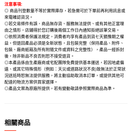
注意事項:
◎ 商品刊登數量不等於實際庫存，若急需可於下單前再利用訊息或
來電確認貨況。
◎若交易條件有誤、商品無存貨、服務無法提供、或有其他正當理
由之情形，店鋪得於您訂購後兩個工作日內通知拒絕該筆交易。
◎依照消費者保護法規定，消費者均享有產品到貨七天猶豫期之權
益，但退回產品必須是全新狀態，且包裝完整（保持產品、附件、
包裝、廠商紙箱及所有附隨文件或資料之完整性），產品一經拆封
後，除非新品不良否則恕不接受退貨。
◎本產品係由生產廠商或宅配團隊免費提供基本運送，若因地處偏
遠、或其它特殊情形（例如：天災或道路狀況不良)致無法於正常狀
況送抵時恕無法提供服務，將主動協助取消本訂單，或提供其他可
配達的物流方案供買家選擇。
◎產品文案為原廠所提供，若有變動敬請參照實際商品為準。
相關商品