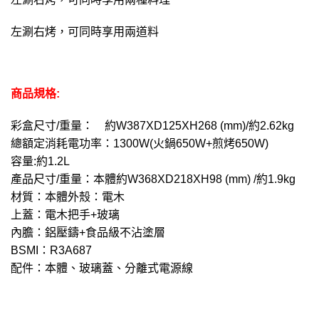
左涮右烤，可同時享用兩道料
商品規格:
彩盒尺寸/重量： 約W387XD125XH268 (mm)/約2.62kg
總額定消耗電功率：1300W(火鍋650W+煎烤650W)
容量:約1.2L
產品尺寸/重量：本體約W368XD218XH98 (mm) /約1.9kg
材質：本體外殼：電木
上蓋：電木把手+玻璃
內膽：鋁壓鑄+食品級不沾塗層
BSMI：R3A687
配件：本體、玻璃蓋、分離式電源線