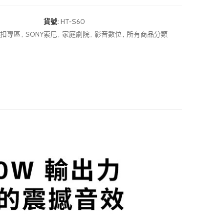
貨號:
HT-S60
折扣專區
,
SONY索尼
,
家庭劇院
,
影音數位
,
所有商品分類