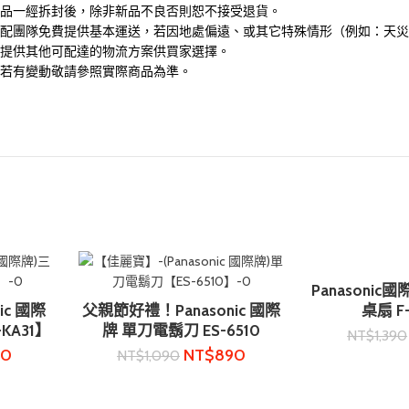
品一經拆封後，除非新品不良否則恕不接受退貨。
配團隊免費提供基本運送，若因地處偏遠、或其它特殊情形（例如：天災
提供其他可配達的物流方案供買家選擇。
若有變動敬請參照實際商品為準。
Panasonic國
加入
ic 國際
父親節好禮！Panasonic 國際
桌扇 F-
加入購物車
KA31】
牌 單刀電鬍刀 ES-6510
NT$
1,390
50
NT$
890
NT$
1,090