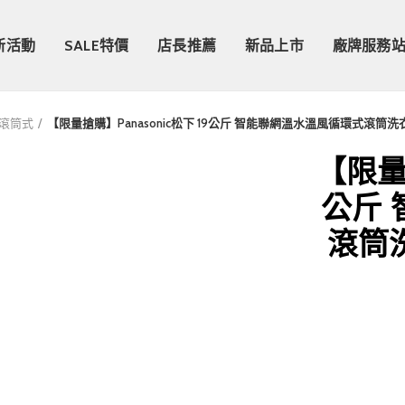
新活動
SALE特價
店長推薦
新品上市
廠牌服務
滾筒式
【限量搶購】Panasonic松下 19公斤 智能聯網溫水溫風循環式滾筒洗衣機 
【限量搶
公斤
滾筒洗