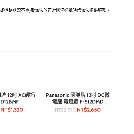
或道路狀況不良)致無法於正常狀況送抵時恕無法提供服務，
際牌 12吋 AC輕巧
Panasonic 國際牌 12吋 DC微
購物車
加入購物車
D12BMF
電腦 電風扇 F-S12DMD
NT$
1,320
NT$
2,650
NT$
2,790