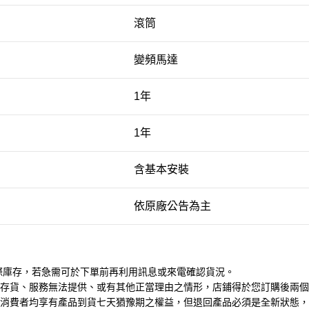
滾筒
變頻馬達
1年
1年
含基本安裝
依原廠公告為主
際庫存，若急需可於下單前再利用訊息或來電確認貨況。
存貨、服務無法提供、或有其他正當理由之情形，店鋪得於您訂購後兩個
消費者均享有產品到貨七天猶豫期之權益，但退回產品必須是全新狀態，