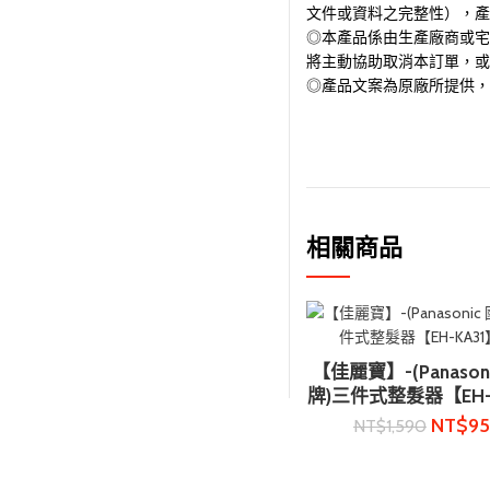
文件或資料之完整性），產
◎本產品係由生產廠商或宅
將主動協助取消本訂單，或
◎產品文案為原廠所提供，
相關商品
【佳麗寶】-(Panason
加入購物車
牌)三件式整髮器【EH-
NT$
9
NT$
1,590