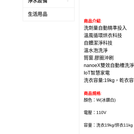
淨水設備
生活用品
商品介紹:
洗劑量自動精準投入
溫風循環烘衣科技
自體潔淨科技
溫水泡洗淨
筒窗.膠圈沖刷
nanoeX雙效自動槽洗淨
IoT智慧家電
洗衣容量:19kg，乾衣容量
商品規格:
顏色：W(冰鑽白)
電壓：110V
容量：洗衣19kg/烘衣11kg