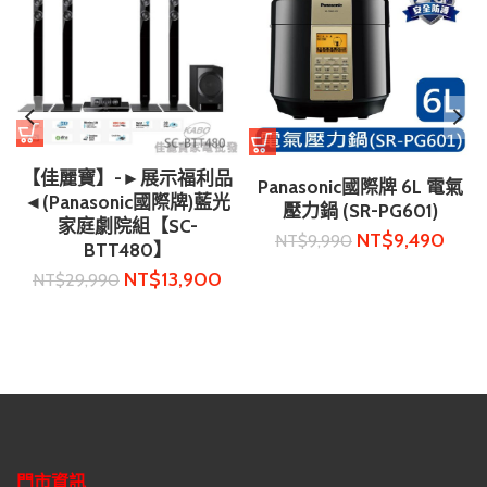
【佳麗寶】-►展示福利品
Panasonic國際牌 6L 電氣
◄(Panasonic國際牌)藍光
壓力鍋 (SR-PG601)
家庭劇院組【SC-
NT$
9,490
NT$
9,990
BTT480】
NT$
13,900
NT$
29,990
門市資訊