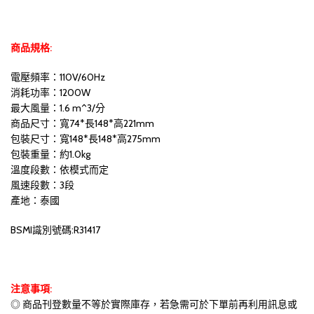
商品規格:
電壓頻率：110V/60Hz
消耗功率：1200W
最大風量：1.6 m^3/分
商品尺寸：寬74*長148*高221mm
包裝尺寸：寬148*長148*高275mm
包裝重量：約1.0kg
溫度段數：依模式而定
風速段數：3段
產地：泰國
BSMI識別號碼:R31417
注意事項:
◎ 商品刊登數量不等於實際庫存，若急需可於下單前再利用訊息或