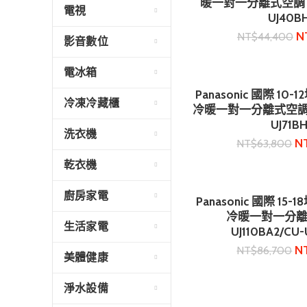
暖一對一分離式空調 (CS
電視
UJ40B
N
NT$
44,400
影音數位
電冰箱
Panasonic 國際 10
加入購
冷凍冷藏櫃
冷暖一對一分離式空調 (CS
UJ71BH
洗衣機
N
NT$
63,800
乾衣機
廚房家電
Panasonic 國際 15
加入購
冷暖一對一分離式
生活家電
UJ110BA2/CU-
N
NT$
86,700
美體健康
淨水設備