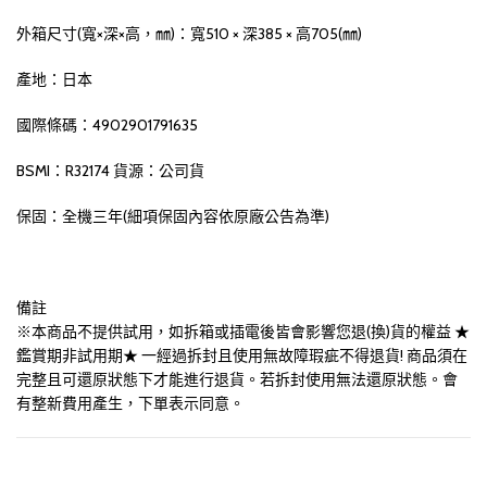
外箱尺寸(寬×深×高，㎜)：寬510 × 深385 × 高705(㎜)
產地：日本
國際條碼：4902901791635
BSMI：R32174 貨源：公司貨
保固：全機三年(細項保固內容依原廠公告為準)
備註
※本商品不提供試用，如拆箱或插電後皆會影響您退(換)貨的權益 ★
鑑賞期非試用期★ 一經過拆封且使用無故障瑕疵不得退貨! 商品須在
完整且可還原狀態下才能進行退貨。若拆封使用無法還原狀態。會
有整新費用產生，下單表示同意。