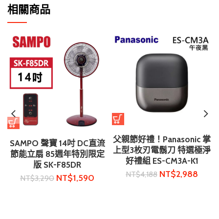
相關商品
父親節好禮！Panasonic 掌
SAMPO 聲寶 14吋 DC直流
上型3枚刃電鬍刀 特選極淨
節能立扇 85週年特別限定
好禮組 ES-CM3A-K1
版 SK-F85DR
NT$
2,988
NT$
4,188
NT$
1,590
NT$
3,290