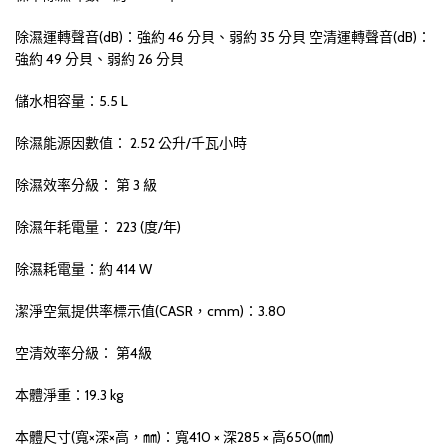
除濕運轉聲音(dB)：強約 46 分貝、弱約 35 分貝 空清運轉聲音(dB)：
強約 49 分貝、弱約 26 分貝
儲水相容量：5.5 L
除濕能源因數值： 2.52 公升/千瓦小時
除濕效率分級： 第 3 級
除濕年耗電量： 223 (度/年)
除濕耗電量：約 414 W
潔淨空氣提供率標示值(CASR，cmm)：3.80
空清效率分級： 第4級
本體淨重：19.3 kg
本體尺寸(寬×深×高，㎜)：寬410 × 深285 × 高650(㎜)