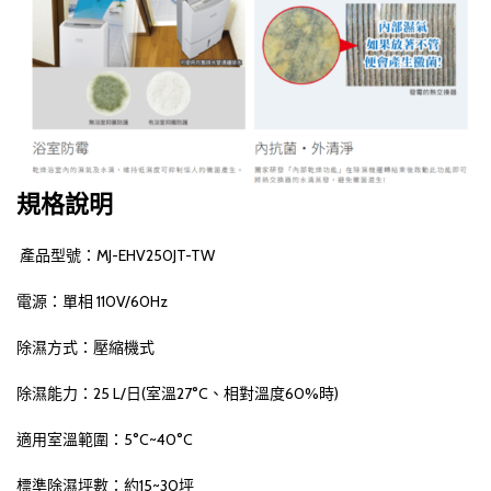
規格說明
產品型號：MJ-EHV250JT-TW
電源：單相 110V/60Hz
除濕方式：壓縮機式
除濕能力：25 L/日(室溫27°C、相對溫度60%時)
適用室溫範圍：5°C~40°C
標準除濕坪數：約15~30坪