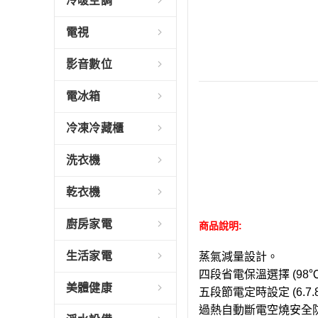
冷暖空調
電視
影音數位
電冰箱
冷凍冷藏櫃
洗衣機
乾衣機
廚房家電
商品說明:
生活家電
蒸氣減量設計。
四段省電保溫選擇 (98℃.
美體健康
五段節電定時設定 (6.7.8
過熱自動斷電空燒安全