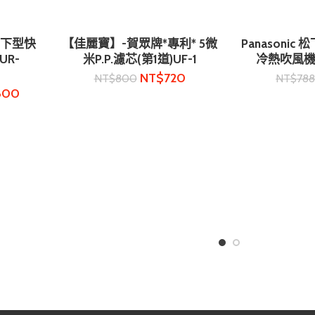
廚下型快
【佳麗寶】-賀眾牌*專利* 5微
Panasonic
加入購物車
加入
UR-
米P.P.濾芯(第1道)UF-1
冷熱吹風機 (E
NT$
720
NT$
800
NT$
78
800