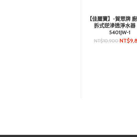
【佳麗寶】-賀眾牌 
加入購物車
拆式逆滲透淨水器 
5401JW-1
NT$
9,
NT$
10,900