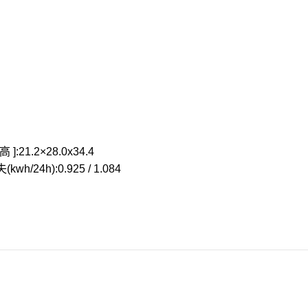
高 ]:
21.2×28.0x34.4
wh/24h):
0.925 / 1.084