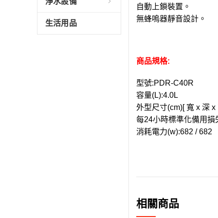
淨水設備
自動上鎖裝置。
無蜂嗚器靜音設計。
生活用品
商品規格:
型號:
PDR-C40R
容量(L):
4.0L
外型尺寸(cm)[ 寬 x 深 x 
每24小時標準化備用損失(k
消耗電力(w):
682 / 682
相關商品