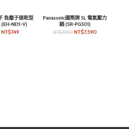
 松下 負離子速乾型
Panasonic國際牌 5L 電氣壓力
購物車
加入購物車
H-NE11-V)
鍋 (SR-PG501)
NT$
749
NT$
7,590
8
NT$
7,990
父親節
牌