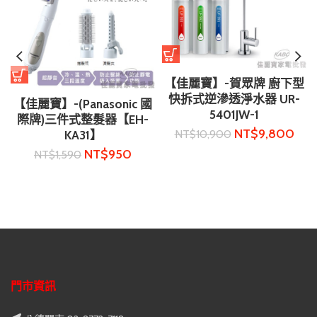
【佳麗寶】-賀眾牌 廚下型
快拆式逆滲透淨水器 UR-
【佳麗寶】-(Panasonic 國
5401JW-1
際牌)三件式整髮器【EH-
NT$
9,800
NT$
10,900
KA31】
NT$
950
NT$
1,590
門市資訊