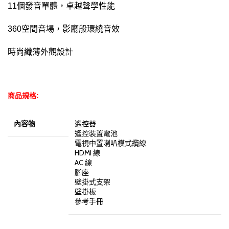
11個發音單體，卓越聲學性能
360空間音場，影廳般環繞音效
時尚纖薄外觀設計
商品規格:
內容物
遙控器
遙控裝置電池
電視中置喇叭模式纜線
HDMI 線
AC 線
腳座
壁掛式支架
壁掛板
參考手冊