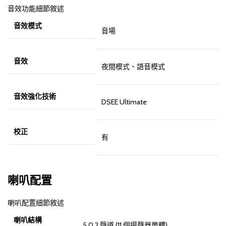
音效功能細節敘述
音效模式
音場
音效
夜間模式、語音模式
音效強化技術
DSEE Ultimate
校正
有
喇叭配置
喇叭配置細節敘述
喇叭結構
5.0.2 聲道 (11 個揚聲器單體)