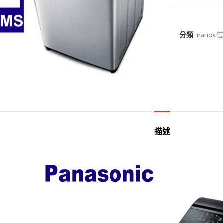
分類:
nano
描述