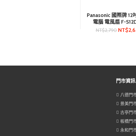
Panasonic 國際牌 12
加入購物車
電腦 電風扇 F-S12
NT$
2,
NT$
2,790
門市資訊
八德門市 0
景美門市 0
古亭門市 0
板橋門市 0
永和門市 0