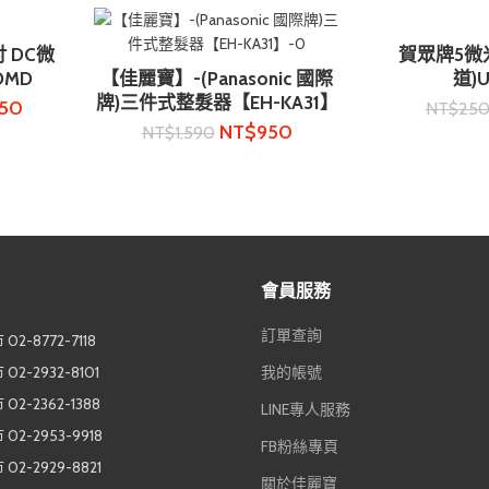
吋 DC微
賀眾牌5微米
加入
DMD
【佳麗寶】-(Panasonic 國際
道)U
加入購物車
牌)三件式整髮器【EH-KA31】
650
NT$
25
NT$
950
NT$
1,590
會員服務
訂單查詢
2-8772-7118
2-2932-8101
我的帳號
2-2362-1388
LINE專人服務
2-2953-9918
FB粉絲專頁
2-2929-8821
關於佳麗寶