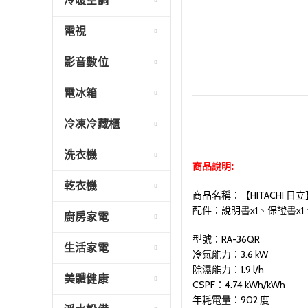
冷暖空調
電視
影音數位
電冰箱
冷凍冷藏櫃
洗衣機
商品說明:
乾衣機
商品名稱：【HITACHI 日立
配件：說明書x1、保證書x1
廚房家電
型號：RA-36QR
生活家電
冷氣能力：3.6 kW
除濕能力：1.9 l/h
美體健康
CSPF：4.74 kWh/kWh
年耗電量：902 度