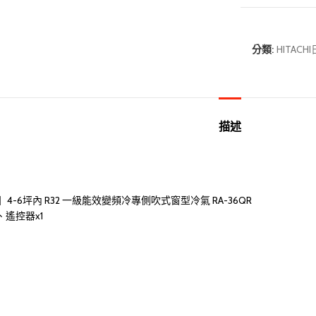
分類:
HITAC
描述
】4-6坪內 R32 一級能效變頻冷專側吹式窗型冷氣 RA-36QR
、遙控器x1