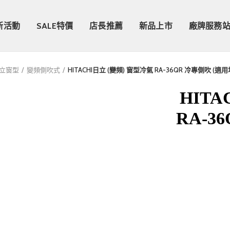
新活動
SALE特價
店長推薦
新品上市
廠牌服務
I日立窗型
變頻側吹式
HITACHI日立 (變頻) 窗型冷氣 RA-36QR 冷專側吹 (適用
HITA
RA-3