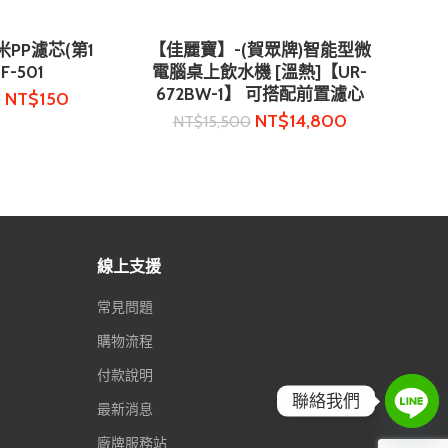
PP濾芯(第1
【佳麗寶】-(賀眾牌)智能型微
購物車
加入購物車
F-501
電腦桌上飲水機 [溫熱]【UR-
672BW-1】 可搭配前置濾心
NT$
150
0
NT$
14,800
NT$
15,500
線上支援
常見問題
購物流程
付款說明
聯絡我們
最新消息
廠牌服務站