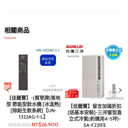
相關商品
【佳麗寶】-(賀眾牌)落地
型 節能型飲水機 [冰溫熱]
【佳麗寶】留言加碼折扣
[除鉛生飲系統]【UN-
[送基本安裝]-三洋窗型直
1322AG-1-L】
立式冷氣(約適用4~5坪)-
NT$
26,900
NT$
31,900
SA-F221FE