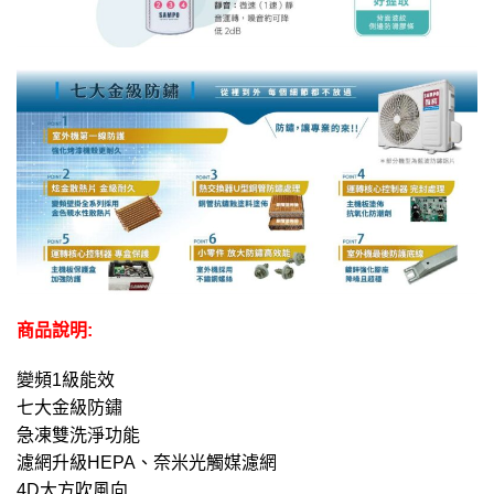
商品說明:
變頻1級能效
七大金級防鏽
急凍雙洗淨功能
濾網升級HEPA、奈米光觸媒濾網
4D大方吹風向