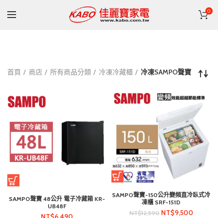
0
首頁
商店
所有商品分類
冷凍冷藏櫃
冷凍SAMPO聲寶
SAMPO聲寶-150公升變頻直冷臥式冷
SAMPO聲寶 48公升 電子冷藏箱 KR-
凍櫃 SRF-151D
UB48F
NT$
9,500
NT$
12,590
NT$
6,490