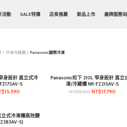
新活動
SALE特價
店長推薦
新品上市
廠牌服務
類
冷凍冷藏櫃
Panasonic國際冷凍
0L 窄身設計 直立式冷
Panasonic松下 210L 窄身設計 直
物車
加入購物車
Z175AV-S
凍/冷藏櫃 NR-FZ215AV-S
T$
15,590
NT$
17,790
NT$
18,490
80L直立式冷凍櫃高效變
物車
383AV-S)