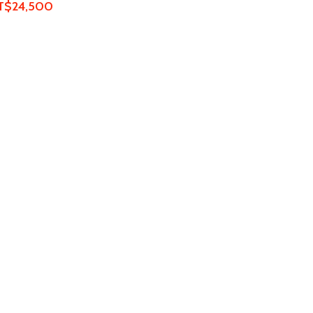
T$
24,500