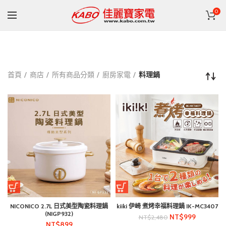
0
首頁
商店
所有商品分類
廚房家電
料理鍋
NICONICO 2.7L 日式美型陶瓷料理鍋
kiiki 伊崎 煮烤幸福料理鍋 IK-MC3407
(NIGP932)
NT$
999
NT$
2,480
NT$
899