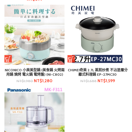
NICONICO 小美美型鍋 (美食鍋 火烤兩
CHIMEI奇美 2.7L 蒸煎炒煮 不沾塗層分
用鍋 燒烤 電火鍋 電烤盤) (NI-C802)
離式料理鍋 EP-27MC30
NT$
1,280
NT$
1,599
NT$
1,980
NT$
1,688