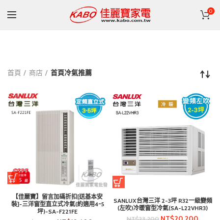
0
首頁
商店
首頁冷氣推薦
【佳麗寶】留言加碼折扣[送基本安
SANLUX台灣三洋 2-3坪 R32一級變頻
裝]-三洋窗型直立式冷氣(約適用4~5
(左吹)冷暖窗型冷氣(SA-L22VHR3)
坪)-SA-F221FE
NT$
20,200
NT$
23,200