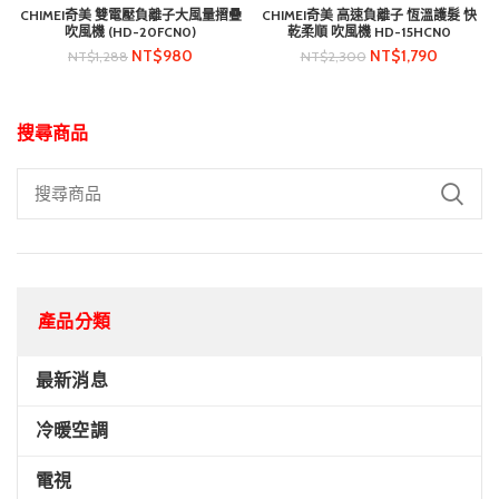
CHIMEI奇美 雙電壓負離子大風量摺疊
CHIMEI奇美 高速負離子 恆溫護髮 快
吹風機 (HD-20FCN0)
乾柔順 吹風機 HD-15HCN0
NT$
980
NT$
1,790
NT$
1,288
NT$
2,300
搜尋商品
產品分類
最新消息
冷暖空調
電視